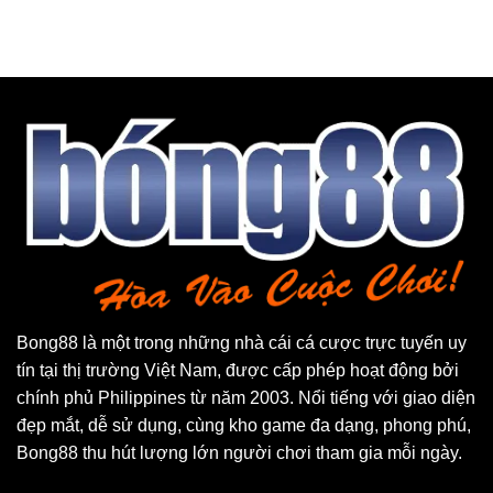
Bong88 là một trong những nhà cái cá cược trực tuyến uy
tín tại thị trường Việt Nam, được cấp phép hoạt động bởi
chính phủ Philippines từ năm 2003. Nổi tiếng với giao diện
đẹp mắt, dễ sử dụng, cùng kho game đa dạng, phong phú,
Bong88 thu hút lượng lớn người chơi tham gia mỗi ngày.