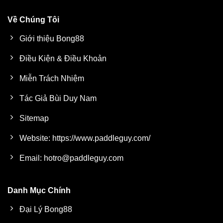
Về Chúng Tôi
Giới thiệu Bong88
Điều Kiện & Điều Khoản
Miễn Trách Nhiệm
Tác Giả Bùi Duy Nam
Sitemap
Website: https://www.paddleguy.com/
Email:
hotro@paddleguy.com
Danh Mục Chính
Đại Lý Bong88