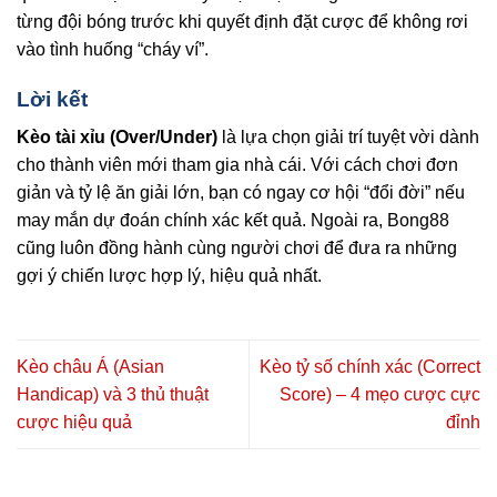
từng đội bóng trước khi quyết định đặt cược để không rơi
vào tình huống “cháy ví”.
Lời kết
Kèo tài xỉu (Over/Under)
là lựa chọn giải trí tuyệt vời dành
cho thành viên mới tham gia nhà cái. Với cách chơi đơn
giản và tỷ lệ ăn giải lớn, bạn có ngay cơ hội “đổi đời” nếu
may mắn dự đoán chính xác kết quả. Ngoài ra, Bong88
cũng luôn đồng hành cùng người chơi để đưa ra những
gợi ý chiến lược hợp lý, hiệu quả nhất.
Kèo châu Á (Asian
Kèo tỷ số chính xác (Correct
Handicap) và 3 thủ thuật
Score) – 4 mẹo cược cực
cược hiệu quả
đỉnh