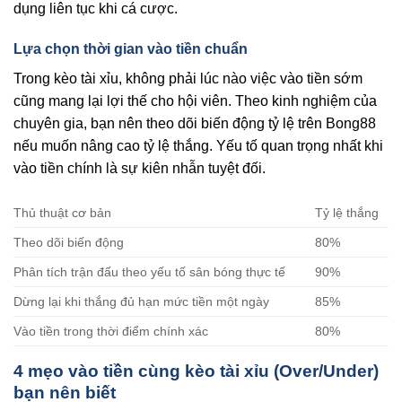
dụng liên tục khi cá cược.
Lựa chọn thời gian vào tiền chuẩn
Trong kèo tài xỉu, không phải lúc nào việc vào tiền sớm
cũng mang lại lợi thế cho hội viên. Theo kinh nghiệm của
chuyên gia, bạn nên theo dõi biến động tỷ lệ trên Bong88
nếu muốn nâng cao tỷ lệ thắng. Yếu tố quan trọng nhất khi
vào tiền chính là sự kiên nhẫn tuyệt đối.
Thủ thuật cơ bản
Tỷ lệ thắng
Theo dõi biến động
80%
Phân tích trận đấu theo yếu tố sân bóng thực tế
90%
Dừng lại khi thắng đủ hạn mức tiền một ngày
85%
Vào tiền trong thời điểm chính xác
80%
4 mẹo vào tiền cùng kèo tài xỉu (Over/Under)
bạn nên biết