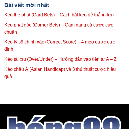
Bài viết mới nhất
Kèo thẻ phạt (Card Bets) – Cách bắt kèo dễ thắng lớn
Kèo phạt góc (Corner Bets) – Cẩm nang cá cược cực
chuẩn
Kèo tỷ số chính xác (Correct Score) – 4 mẹo cược cực
đỉnh
Kèo tài xỉu (Over/Under) – Hướng dẫn vào tiền từ A – Z
Kèo châu Á (Asian Handicap) và 3 thủ thuật cược hiệu
quả