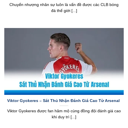
Chuyển nhượng nhân sự luôn là vấn đề được các CLB bóng
đá thế giới [...]
Viktor Gyokeres – Sát Thủ Nhận Đánh Giá Cao Từ Arsenal
Viktor Gyokeres được fan hâm mộ cùng đồng đội đánh giá cao
khi duy trì [...]