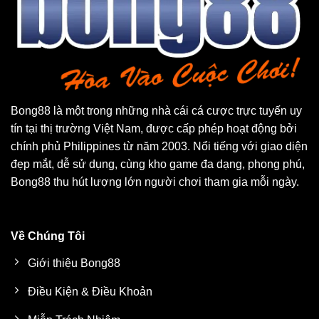
Bong88 là một trong những nhà cái cá cược trực tuyến uy
tín tại thị trường Việt Nam, được cấp phép hoạt động bởi
chính phủ Philippines từ năm 2003. Nổi tiếng với giao diện
đẹp mắt, dễ sử dụng, cùng kho game đa dạng, phong phú,
Bong88 thu hút lượng lớn người chơi tham gia mỗi ngày.
Về Chúng Tôi
Giới thiệu Bong88
Điều Kiện & Điều Khoản