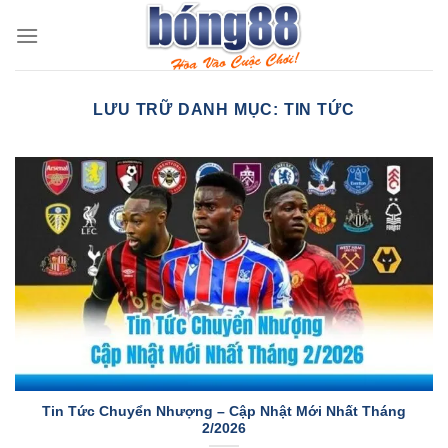
Bỏ
qua
nội
dung
LƯU TRỮ DANH MỤC:
TIN TỨC
Tin Tức Chuyển Nhượng – Cập Nhật Mới Nhất Tháng
2/2026