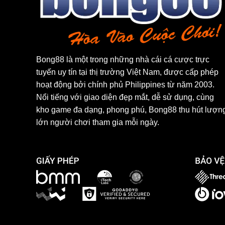
Bong88 là một trong những nhà cái cá cược trực
tuyến uy tín tại thị trường Việt Nam, được cấp phép
hoạt động bởi chính phủ Philippines từ năm 2003.
Nổi tiếng với giao diện đẹp mắt, dễ sử dụng, cùng
kho game đa dạng, phong phú, Bong88 thu hút lượn
lớn người chơi tham gia mỗi ngày.