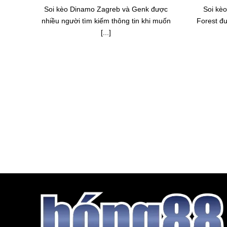
Soi kèo Dinamo Zagreb và Genk được
Soi kè
nhiều người tìm kiếm thông tin khi muốn
Forest đư
[...]