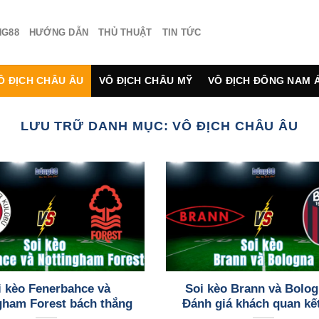
NG88
HƯỚNG DẪN
THỦ THUẬT
TIN TỨC
Ô ĐỊCH CHÂU ÂU
VÔ ĐỊCH CHÂU MỸ
VÔ ĐỊCH ĐÔNG NAM 
LƯU TRỮ DANH MỤC:
VÔ ĐỊCH CHÂU ÂU
i kèo Fenerbahce và
Soi kèo Brann và Bolog
gham Forest bách thắng
Đánh giá khách quan kế