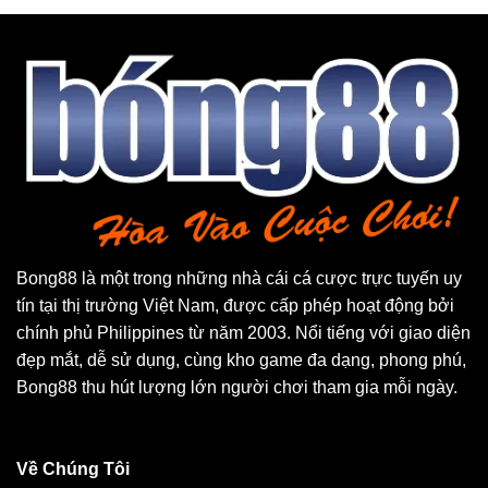
Bong88 là một trong những nhà cái cá cược trực tuyến uy
tín tại thị trường Việt Nam, được cấp phép hoạt động bởi
chính phủ Philippines từ năm 2003. Nổi tiếng với giao diện
đẹp mắt, dễ sử dụng, cùng kho game đa dạng, phong phú,
Bong88 thu hút lượng lớn người chơi tham gia mỗi ngày.
Về Chúng Tôi