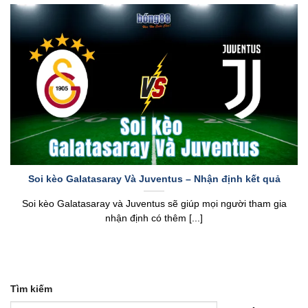
Soi kèo Galatasaray Và Juventus – Nhận định kết quả
Soi kèo Galatasaray và Juventus sẽ giúp mọi người tham gia
nhận định có thêm [...]
Tìm kiếm