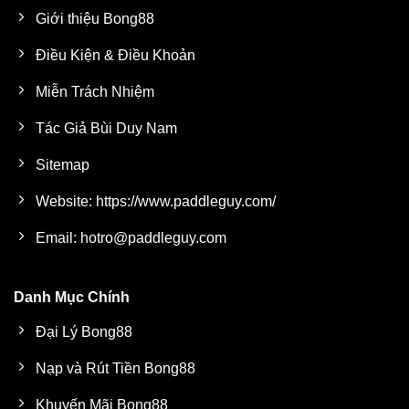
Giới thiệu Bong88
Điều Kiện & Điều Khoản
Miễn Trách Nhiệm
Tác Giả Bùi Duy Nam
Sitemap
Website: https://www.paddleguy.com/
Email:
hotro@paddleguy.com
Danh Mục Chính
Đại Lý Bong88
Nạp và Rút Tiền Bong88
Khuyến Mãi Bong88