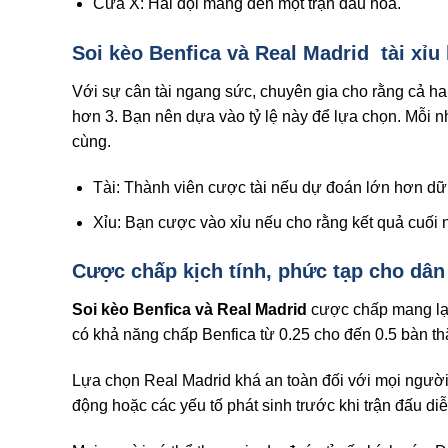
Cửa X: Hai đội mang đến một trận đấu hoà.
Soi kèo Benfica và Real Madrid tài xỉu
Với sự cân tài ngang sức, chuyên gia cho rằng cả hai
hơn 3. Bạn nên dựa vào tỷ lệ này để lựa chọn. Mỗi n
cùng.
Tài: Thành viên cược tài nếu dự đoán lớn hơn dữ 
Xỉu: Bạn cược vào xỉu nếu cho rằng kết quả cuối 
Cược chấp kịch tính, phức tạp cho dâ
Soi kèo Benfica và Real Madrid
cược chấp mang lại
có khả năng chấp Benfica từ 0.25 cho đến 0.5 bàn th
Lựa chọn Real Madrid khá an toàn đối với mọi người 
động hoặc các yếu tố phát sinh trước khi trận đấu diễ