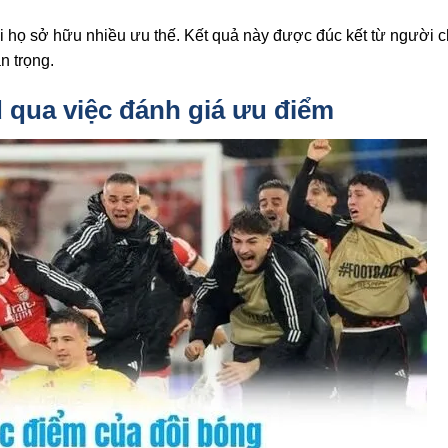
i họ sở hữu nhiều ưu thế. Kết quả này được đúc kết từ người c
n trọng.
d qua việc đánh giá ưu điểm