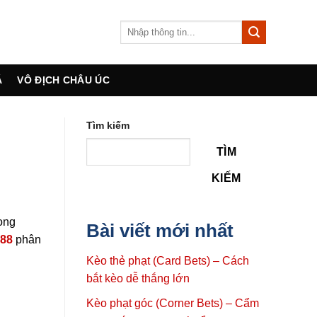
Á
VÔ ĐỊCH CHÂU ÚC
Tìm kiếm
TÌM
KIẾM
rong
Bài viết mới nhất
88
phân
Kèo thẻ phạt (Card Bets) – Cách
bắt kèo dễ thắng lớn
Kèo phạt góc (Corner Bets) – Cẩm