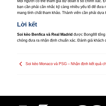
Mọi người có thể tham gia dự đoán tỉ số chính xác. Đ
bạn cần phải cân nhắc kỹ càng nhiều yếu tố để đưa r
mang tính chất tham khảo. Thành viên cần phải dựa 
Lời kết
Soi kèo Benfica và Real Madrid
được Bong88 tổng hợ
chóng đưa ra nhận định chuẩn xác. Đánh giá khách 
Soi kèo Monaco và PSG – Nhận định kết quả c