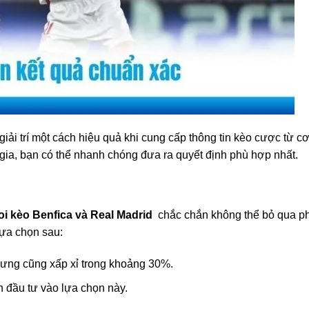
iải trí một cách hiệu quả khi cung cấp thông tin kèo cược từ c
gia, bạn có thể nhanh chóng đưa ra quyết định phù hợp nhất.
i kèo Benfica và Real Madrid
chắc chắn không thể bỏ qua 
lựa chọn sau:
hưng cũng xấp xỉ trong khoảng 30%.
 đầu tư vào lựa chọn này.