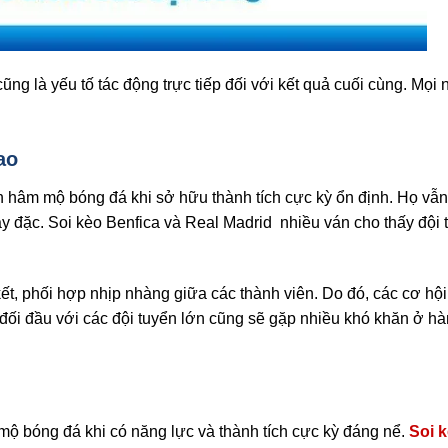
g là yếu tố tác động trực tiếp đối với kết quả cuối cùng. Mọi
ao
 hâm mộ bóng đá khi sở hữu thành tích cực kỳ ổn định. Họ vẫn
ày đặc. Soi kèo Benfica và Real Madrid nhiều ván cho thấy đội 
ết, phối hợp nhịp nhàng giữa các thành viên. Do đó, các cơ hội
c đối đầu với các đội tuyển lớn cũng sẽ gặp nhiều khó khăn ở h
mộ bóng đá khi có năng lực và thành tích cực kỳ đáng nể.
Soi 