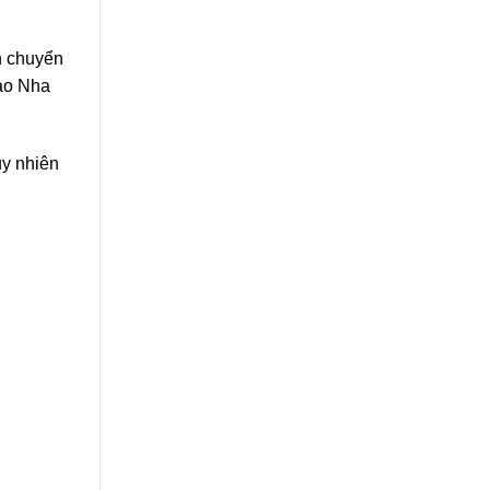
n chuyển
Đào Nha
uy nhiên