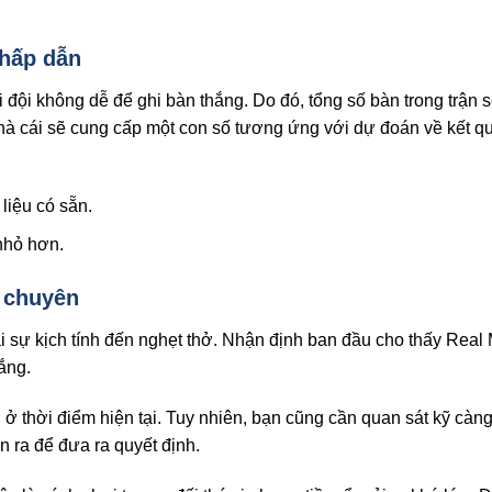
 hấp dẫn
 đội không dễ để ghi bàn thắng. Do đó, tổng số bàn trong trận 
hà cái sẽ cung cấp một con số tương ứng với dự đoán về kết q
liệu có sẵn.
nhỏ hơn.
n chuyên
 sự kịch tính đến nghẹt thở. Nhận định ban đầu cho thấy Real
ắng.
ở thời điểm hiện tại. Tuy nhiên, bạn cũng cần quan sát kỹ càng
n ra để đưa ra quyết định.