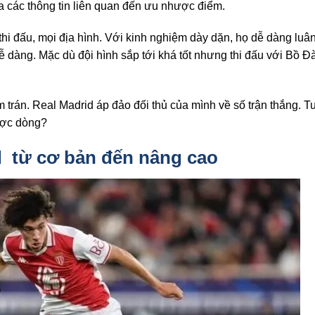
 các thông tin liên quan đến ưu nhược điểm.
thi đấu, mọi địa hình. Với kinh nghiệm dày dặn, họ dễ dàng luâ
dễ dàng. Mặc dù đội hình sắp tới khá tốt nhưng thi đấu với Bồ 
 trán. Real Madrid áp đảo đối thủ của mình về số trận thắng. T
gược dòng?
d từ cơ bản đến nâng cao