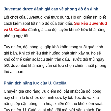
Juventud được đánh giá cao về phong độ ổn định
Lối chơi của Juventud khá thực dụng. Họ ghi điểm khi biết
cách kiểm soát tốt nhịp độ của trận đấu.
Soi kèo Juventud
và U. Católia
đánh giá cao đội tuyển khi sở hữu khả năng
phòng ngự tốt.
Tuy nhiên, đội bóng lại gặp khó khăn trong suốt quá trình
ghi bàn. Khi có nhiều tình huống phát sinh xảy ra, họ sẽ
khó có thể kiểm soát cụ diện trận đấu. Trước đối thủ ngày
5/2, Juventud khả năng vẫn sẽ lựa chọn chiến thuật phòng
thủ an toàn.
Phân tích năng lực của U. Católia
Chuyên gia cho rằng ưu điểm nổi bật nhất của đội bóng
này chính là tổ chức đội hình cực kỳ tốt. Tốc độ và khả
năng tiếp cận bóng linh hoạt khiến đối thủ khó kiểm soát.
Tuy nhiên, U. Católia lại phải đối mặt với sân khách. Do