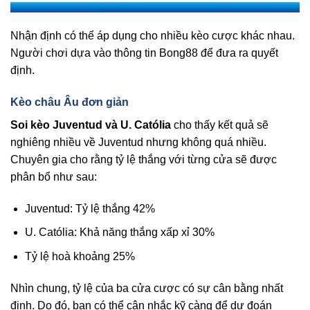
Nhận định có thể áp dụng cho nhiều kèo cược khác nhau.
Người chơi dựa vào thông tin Bong88 để đưa ra quyết
định.
Kèo châu Âu đơn giản
Soi kèo Juventud và U. Católia
cho thấy kết quả sẽ
nghiêng nhiều về Juventud nhưng không quá nhiều.
Chuyên gia cho rằng tỷ lệ thắng với từng cửa sẽ được
phân bổ như sau:
Juventud: Tỷ lệ thắng 42%
U. Católia: Khả năng thắng xấp xỉ 30%
Tỷ lệ hoà khoảng 25%
Nhìn chung, tỷ lệ của ba cửa cược có sự cân bằng nhất
định. Do đó, bạn có thể cân nhắc kỹ càng để dự đoán