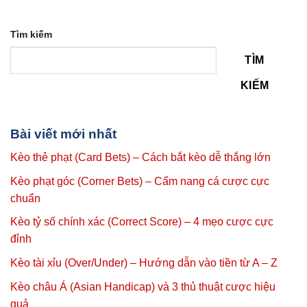
Tìm kiếm
TÌM
KIẾM
Bài viết mới nhất
Kèo thẻ phạt (Card Bets) – Cách bắt kèo dễ thắng lớn
Kèo phạt góc (Corner Bets) – Cẩm nang cá cược cực
chuẩn
Kèo tỷ số chính xác (Correct Score) – 4 mẹo cược cực
đỉnh
Kèo tài xỉu (Over/Under) – Hướng dẫn vào tiền từ A – Z
Kèo châu Á (Asian Handicap) và 3 thủ thuật cược hiệu
quả