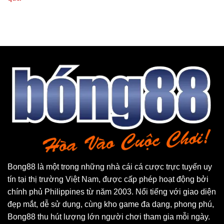
Bong88 là một trong những nhà cái cá cược trực tuyến uy
tín tại thị trường Việt Nam, được cấp phép hoạt động bởi
chính phủ Philippines từ năm 2003. Nổi tiếng với giao diện
đẹp mắt, dễ sử dụng, cùng kho game đa dạng, phong phú,
Bong88 thu hút lượng lớn người chơi tham gia mỗi ngày.