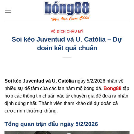
Bỏ
qua
nội
dung
VÔ ĐỊCH CHÂU MỸ
Soi kèo Juventud và U. Católia – Dự
đoán kết quả chuẩn
Soi kèo Juventud và U. Católia
ngày 5/2/2026 nhận về
nhiều sự để tâm của các fan hâm mộ bóng đá.
Bong88
tập
hợp các thông tin chuẩn xác từ chuyên gia để đưa ra nhận
định đúng nhất. Thành viên tham khảo để dự đoán cá
cược rinh thưởng khủng.
Tổng quan trận đấu ngày 5/2/2026