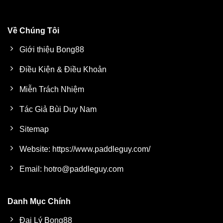
Về Chúng Tôi
Giới thiệu Bong88
Điều Kiện & Điều Khoản
Miễn Trách Nhiệm
Tác Giả Bùi Duy Nam
Sitemap
Website: https://www.paddleguy.com/
Email:
hotro@paddleguy.com
Danh Mục Chính
Đại Lý Bong88