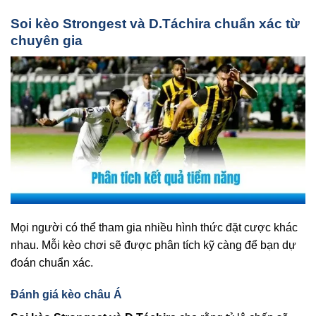
Soi kèo Strongest và D.Táchira chuẩn xác từ
chuyên gia
Mọi người có thể tham gia nhiều hình thức đặt cược khác
nhau. Mỗi kèo chơi sẽ được phân tích kỹ càng để bạn dự
đoán chuẩn xác.
Đánh giá kèo châu Á