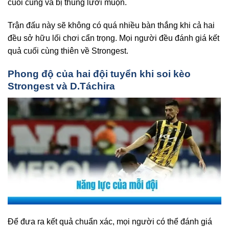
cuối cùng và bị thủng lưới muộn.
Trận đấu này sẽ không có quá nhiều bàn thắng khi cả hai
đều sở hữu lối chơi cẩn trọng. Mọi người đều đánh giá kết
quả cuối cùng thiên về Strongest.
Phong độ của hai đội tuyển khi soi kèo
Strongest và D.Táchira
Để đưa ra kết quả chuẩn xác, mọi người có thể đánh giá