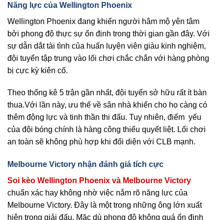
Năng lực của Wellington Phoenix
Wellington Phoenix đang khiến người hâm mộ yên tâm
bởi phong độ thực sự ổn định trong thời gian gần đây. Với
sự dẫn dắt tài tình của huấn luyện viên giàu kinh nghiệm,
đội tuyển tập trung vào lối chơi chắc chắn với hàng phòng
bị cực kỳ kiên cố.
Theo thống kê 5 trận gần nhất, đội tuyển sở hữu rất ít bàn
thua.Với lần này, ưu thế về sân nhà khiến cho họ càng có
thêm động lực và tinh thần thi đấu. Tuy nhiên, điểm yếu
của đội bóng chính là hàng công thiếu quyết liệt. Lối chơi
an toàn sẽ không phù hợp khi đối diện với CLB mạnh.
Melbourne Victory nhận đánh giá tích cực
Soi kèo Wellington Phoenix và Melbourne Victory
chuẩn xác hay không nhờ việc nắm rõ năng lực của
Melbourne Victory. Đây là một trong những ông lớn xuất
hiện trong giải đấu. Mặc dù phong độ không quá ổn định