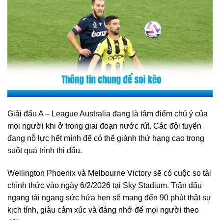
Giải đấu A – League Australia đang là tâm điểm chú ý của
mọi người khi ở trong giai đoạn nước rút. Các đội tuyển
đang nỗ lực hết mình để có thể giành thứ hạng cao trong
suốt quá trình thi đấu.
Wellington Phoenix và Melbourne Victory sẽ có cuộc so tài
chính thức vào ngày 6/2/2026 tại Sky Stadium. Trận đấu
ngang tài ngang sức hứa hẹn sẽ mang đến 90 phút thật sự
kịch tính, giàu cảm xúc và đáng nhớ để mọi người theo