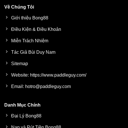
Về Chúng Tôi
Giới thiệu Bong88
Điều Kiện & Điều Khoản
Miễn Trách Nhiệm
Tác Giả Bùi Duy Nam
Sitemap
Website: https://www.paddleguy.com/
Email:
hotro@paddleguy.com
Danh Mục Chính
Đại Lý Bong88
Nạp và Rút Tiền Bong88